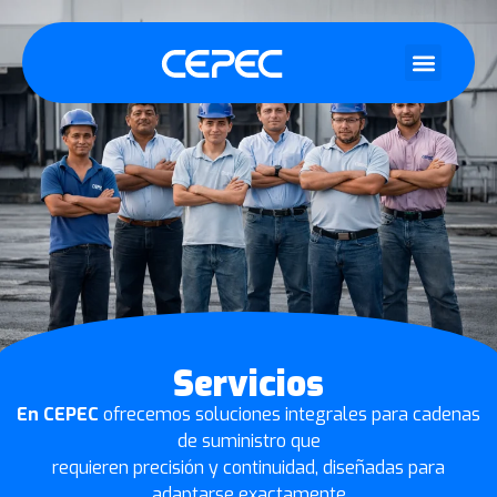
Servicios
En CEPEC
ofrecemos soluciones integrales para cadenas
de suministro que
requieren precisión y continuidad, diseñadas para
adaptarse exactamente